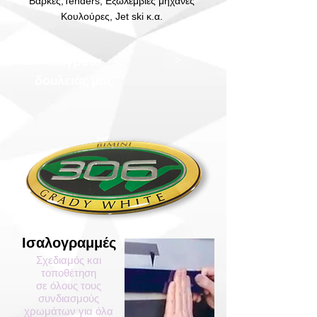
Βάρκες,Tenders, Εξωλέμβιες μηχανές
Κουλούρες,
Jet ski κ.α.
Δείγματα
>
δουλειάς μας
Ισαλογραμμές
Σχεδιαμός και
τοποθέτηση
σε όλους τους
συνδιασμούς
χρωμάτων για όλα