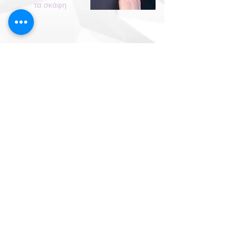
τα σκάφη
Αυτοκόλλητα
για όλες τις εξωλέμβιες
Επικοινωνία: Τ: +30 210 4411462 | Μ:
6932606862 - 6948231923 | Πέραμα -
Λ. Ειρήνης 273 - www.meimetisbros.gr