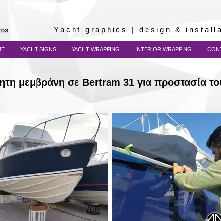
Yacht graphics | design & instal
ME
YACHT SIGNS
YACHT WRAPPING
INTERIOR WRAPPING
CON
ητη μεμβράνη σε Bertram 31 για προστασία το