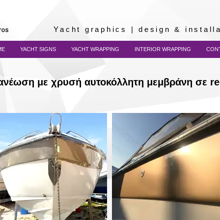
Yacht graphics | design & instal
ME
YACHT SIGNS
YACHT WRAPPING
INTERIOR WRAPPING
CON
ανέωση με χρυσή αυτοκόλλητη μεμβράνη σε re