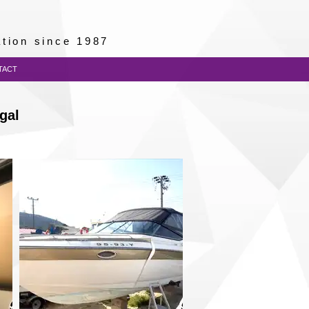
lation since 1987
TACT
gal