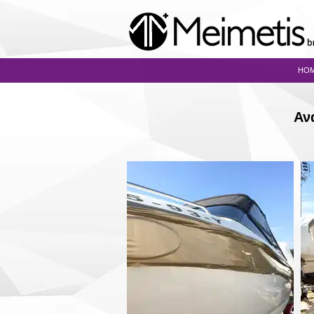
HO
Αν