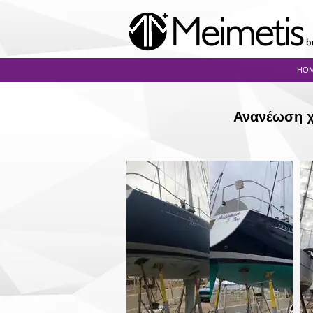
HO
Ανανέωση χ